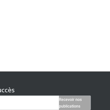
uccès
Recevoir nos
publications