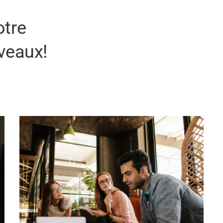
otre
iveaux!